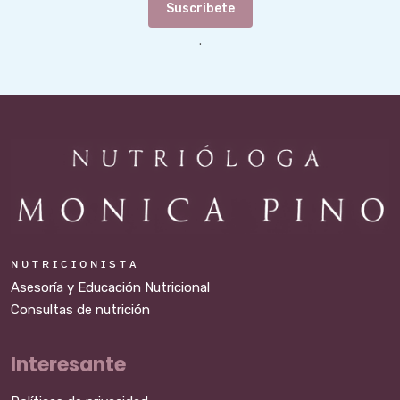
Suscribete
.
ɴ ᴜ ᴛ ʀ ɪ ᴄ ɪ ᴏ ɴ ɪ s ᴛ ᴀ
Asesoría y Educación Nutricional
Consultas de nutrición
Interesante