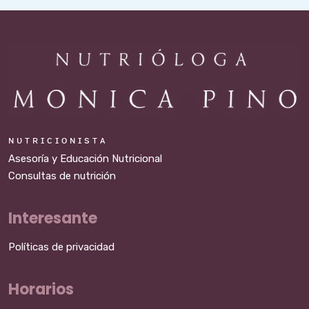
ɴ ᴜ ᴛ ʀ ɪ ᴄ ɪ ᴏ ɴ ɪ s ᴛ ᴀ
Asesoría y Educación Nutricional
Consultas de nutrición
Interesante
Políticas de privacidad
Horarios